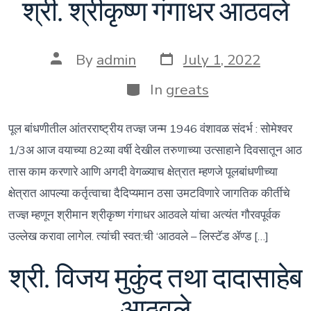
श्री. श्रीकृष्ण गंगाधर आठवले
Post
Post
By
admin
July 1, 2022
date
author
Categories
In
greats
पूल बांधणीतील आंतरराष्ट्रीय तज्ज्ञ जन्म 1946 वंशावळ संदर्भ : सोमेश्वर
1/3अ आज वयाच्या 82व्या वर्षी देखील तरुणाच्या उत्साहाने दिवसातून आठ
तास काम करणारे आणि अगदी वेगळ्याच क्षेत्रात म्हणजे पूलबांधणीच्या
क्षेत्रात आपल्या कर्तृत्वाचा दैदिप्यमान ठसा उमटविणारे जागतिक कीर्तीचे
तज्ज्ञ म्हणून श्रीमान श्रीकृष्ण गंगाधर आठवले यांचा अत्यंत गौरवपूर्वक
उल्लेख करावा लागेल. त्यांची स्वत:ची ‘आठवले – लिस्टॅड अ‍ॅण्ड […]
श्री. विजय मुकुंद तथा दादासाहेब
आठवले