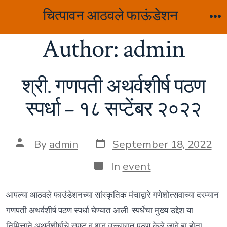
Skip
चित्पावन आठवले फाऊंडेशन
to
M
Author:
admin
content
श्री. गणपती अथर्वशीर्ष पठण
स्पर्धा – १८ सप्टेंबर २०२२
Post
Post
By
admin
September 18, 2022
date
author
Categories
In
event
आपल्या आठवले फाउंडेशनच्या सांस्कृतिक मंचाद्वारे गणेशोत्सवाच्या दरम्यान
गणपती अथर्वशीर्ष पठण स्पर्धा घेण्यात आली. स्पर्धेचा मुख्य उद्देश या
निमित्ताने अथर्वशीर्षाचे स्पष्ट व शुद्ध उच्चारात पठण केले जावे हा होता .