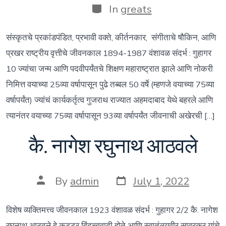
Categories
In
greats
संस्कृतचे प्रकांडपंडित, प्रभावी वक्ते, कीर्तनकार, संगीताचे षौकिन, आणि
प्रखर राष्ट्रीय वृत्तीचे जीवनकाल 1894-1987 वंशावळ संदर्भ : गुहागर
10 ज्यांचा जन्म आणि पदवीपर्यंतचे शिक्षण महाराष्ट्रात झाले आणि नोकरी
निमित्त वयाच्या 25व्या वर्षापासून पुढे तब्बल 50 वर्षे (म्हणजे वयाच्या 75व्या
वर्षापर्यंत) ज्यांचं कार्यकर्तृत्व गुजराथ राज्यात अहमदाबाद येथे बहरले आणि
त्यानंतर वयाच्या 75व्या वर्षापासून 93व्या वर्षापर्यंत जीवनाची अखेरची […]
कै. नागेश रघुनाथ आठवले
Post
Post
By
admin
July 1, 2022
date
author
विशेष व्यक्तिमत्त्व जीवनकाल 1923 वंशावळ संदर्भ : गुहागर 2/2 कै. नागेश
रघुनाथ आठवले हे कट्टर हिंदुत्त्ववादी होते आणि स्वातंत्र्यवीर सावरकर यांचे