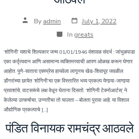
Post
Post
By
admin
July 1, 2022
date
author
Categories
In
greats
‘शोगिनी’ यशाचे शिल्पकार जन्म 01/01/1946 वंशावळ संदर्भ : जांभुळपाडा
एका कर्तृत्ववान आणि असामान्य व्यक्तिमत्त्वाची आपण ओळख करून घेणार
आहोत. पुणे-सातारा एक्स्प्रेस हायवेला लागूनच खेड-शिवापूर जवळील
डोंगरांच्या छायेत ‘शोगिनी’चा एक विस्तारित भव्य प्रकल्प येणार्‍या-जाणार्‍या
प्रवाशांचे, वाटसरूंचे लक्ष वेधून घेताना दिसतो. ‘शोगिनी टेक्नोआर्टस्’ ने
केलेल्या उत्कर्षाचा, उन्नतीचा तो चालता – बोलता पुरावा आहे. या विशाल
औद्योगिक प्रकल्पाचे […]
पंडित विनायक रामचंद्र आठवले