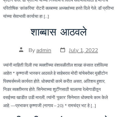
प्रदान केले. डॉ प्रतिभा यांच्या निस्वार्थ व विशेष सेवाभावासाठी हे मानाचे
परितोषिक ‘कांकरिया’ रोटरी क्लबच्या अध्यक्षांच्या हस्ते दिले गेले. डॉ प्रतिभा
यांच्या सेवाभावी कार्याचा हा […]
शाब्बास आठवले
Post
Post
By
admin
July 1, 2022
date
author
ज्यांनी माहिती दिली त्या व्यक्तींच्या वंशावळीतील शाखा कंसात दर्शविल्या
आहेत * कृष्णाजी भास्कर आठवले हे साहेबराव मोदी यांचेबरोबर मूव्हीटोन
पिक्चर्समध्ये कार्यरत होते. धोक्याची कामे करीत असत, अतिशय हुशार,
निडर व्यक्तीमत्त्व होते. सिनेमाच्या शुटींगसाठी चालत्या रेल्वेगाडीतून
वसईच्या खाडीत उडी मारली. त्यांनी ‘पुकार’ सिनेमात धोक्याचे काम केले
आहे. —प्रभाकर कृष्णाजी (नागाव – 20) * रामचंद्र भट हे […]