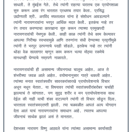
साधली. ते मुंबईस गेले. तेथे त्यांनी राहत्या घरातच एक प्रयोगशाळा 
सुरु करून असा रंग भारतात प्रथमच तयार केला. प्रसिद्ध 
उद्योगपती श्री. अरविंद मफतलाल यांना हे संशोधन आवडल्याने 
त्यांनी नारायणरावांना भरपूर आर्थिक मदत केली. इतकंच नव्हे तर 
रंग तयार करण्याचा कारखाना सुरु करून त्याच्या प्रमुखपदी 
नारायणरावांची नेमणूक केली. काही काळ त्यांनी तेथे काम केल्यावर 
आपल्या निरीच्छ स्वभावामुळे आणि तरुणांना संधी देण्याच्या प्रवृत्तीमुळे 
त्यांनी ते भरपूर उत्पन्नाचे पदही सोडले. इतकेच नव्हे तर त्यांनी 
थोडा वेळ सल्लागार म्हणून काम करून भल्या मोठ्या रकमेचे 
मानधनही घेण्याचे नम्रपणे नाकारले.

नारायणरावांची ही असामान्य जीवनगाथा चालूच आहेत. आज ते 
शंभरीच्या जवळ आले आहेत. वयोमानानुसार गात्रे थकली आहेत. 
त्यांच्या मनात स्वातंत्र्यवीर सावरकरांसारखे प्रायोपवेशनाचे विचार 
अधून मधून येतात. या विषयावर त्यांची स्वातंत्र्यवीरांबरोबर चर्चाही 
झाल्याचं ते सांगतात. पण सुदृढ शरीर व मन प्रायोपवेशनास साथ 
देईल की नाही याची शंका वाटल्याने त्यांनी तो विचार सोडून दिला. 
भारताला स्वातंत्र्यप्राप्ती झाली. त्या चळवळीत आपलं अल्प योगदान 
देता आलं याचं नारायणरावांना समाधान आहे. त्यातच आपल्या 
जीवनाचं सार्थक झालं असं ते मानतात.

देशभक्त नारायण विष्णु आठवले यांना त्यांच्या असामान्य कार्यासाठी 