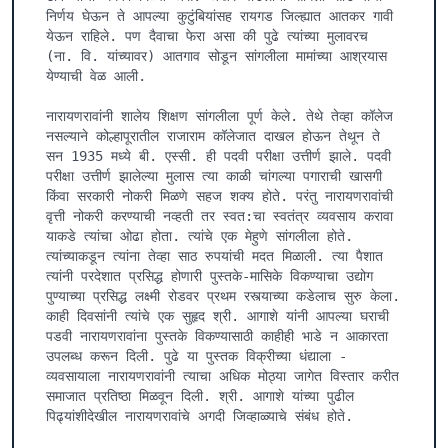
निर्णय घेऊन ते आपल्या कुटुंबियांसह रायगड जिल्ह्यात आतकर गावी 
येऊन राहिले. पण दैवाचा फेरा असा की पुढे त्यांच्या मुलावरच 
(ना. वि. यांच्यावर) आतगाव सोडून सांगलीला मामांच्या आश्रयास 
येण्याची वेळ आली.

नारायणरावांनी शालेय शिक्षण सांगलीला पूर्ण केले. तेथे तेव्हा कॉलेज 
नसल्याने कोल्हापूरातील राजाराम कॉलेजात दाखल होऊन तेथून ते 
सन 1935 मध्ये बी. एस्सी. ही पदवी परीक्षा उत्तीर्ण झाले. पदवी 
परीक्षा उत्तीर्ण झालेल्या मुलास त्या काळी चांगल्या पगाराची खासगी 
किंवा सरकारी नोकरी मिळणे सहज शक्य होते. परंतु नारायणरावांची 
वृत्ती नोकरी करण्याची नव्हती तर स्वत:चा स्वतंत्र व्यवसाय करावा 
याकडे त्यांचा ओढा होता. त्यांचे एक मेहुणे सांगलीला होते. 
त्यांच्याकडून त्यांना तेव्हा साठ रुपयांची मदत मिळाली. त्या पैशात 
त्यांनी परदेशात प्रसिद्ध होणारी पुस्तके-मासिके विकण्याचा उद्योग 
पुण्याच्या प्रसिद्ध लक्ष्मी रोडवर प्रथम रस्त्याच्या कडेलाच सुरु केला. 
काही दिवसांनी त्यांचे एक सुहृद श्री. आगाशे यांनी आपल्या घराची 
पडवी नारायणरावांना पुस्तके विकण्यासाठी काहीही भाडे न आकारता 
उपलब्ध करून दिली. पुढे या पुस्तक विक्रीच्या धंद्याला - 
व्यवसायाला नारायणरावांनी त्याचा अधिक मोठ्या जागेत विस्तार करीत 
समाजात प्रतिष्ठा मिळवून दिली. श्री. आगाशे यांच्या पुढील 
पिढ्यांशीदेखील नारायणरावांचे अगदी जिव्हाळ्याचे संबंध होते.
