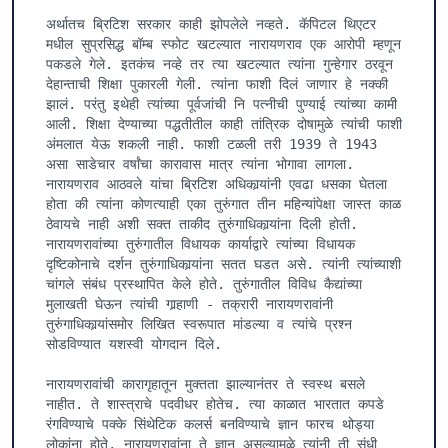
अर्थातच ब्रिटिश सरकार काही झोपलेले नव्हते. कॅपिटल थिएटर 
मधील सुप्रसिद्ध बॉम्ब स्फोट खटल्यात नारायणराव एक आरोपी म्हणून 
पकडले गेले. इतकंच नव्हे तर त्या खटल्यात त्यांना गुन्हेगार ठरवून 
देहान्ताची शिक्षा पुकारली गेली. त्यांना फाशी दिलं जाणार हे नक्की 
झालं. परंतु इथेही त्यांच्या पूर्वजांची नि पत्नीची पुण्याई त्यांच्या कामी 
आली. शिक्षा देण्याच्या पद्धतीतील काही तांत्रिक दोषामुळे त्यांची फाशी 
अंमलात येऊ शकली नाही. फाशी टळली तरी 1939 ते 1943 
असा साडेचार वर्षांचा कारावास मात्र त्यांना भोगावा लागला. 
नारायणराव आठवले यांचा ब्रिटिश अधिकार्‍यांनी एवढा धसका घेतला 
होता की त्यांना कोणत्याही एका तुरुंगात तीन महिन्यांपेक्षा जास्त काळ 
ठेवायचे नाही अशी सक्त ताकीद तुरुंगाधिकार्‍यांना दिली होती.

नारायणरावांच्या तुरुंगातील विधायक कार्याद्वारे त्यांच्या विधायक 
दृष्टिकोनाचे दर्शन तुरुंगाधिकार्‍यांना सतत घडत असे. त्यांनी त्यांच्याशी 
चांगले संबंध प्रस्थापित केले होते. तुरुंगातील विविध कैद्यांच्या 
मुलाखती घेऊन त्यांची गार्‍हाणी - तक्रारी नारायणरावांनी 
तुरुंगाधिकार्‍यांसमोर लिखित स्वरूपात मांडल्या व त्यांचे प्रश्न 
सोडविण्यात यशस्वी योगदान दिले.

नारायणरावांची कारागृहातून मुक्तता झाल्यानंतर ते स्वस्थ बसले 
नाहीत. ते शास्त्राचे पदवीधर होतेच. त्या काळात भारतात कपडे 
रंगविण्याचे पक्के सिंथेटिक कलर्स बनविण्याचे ज्ञान फारच थोड्या 
लोकांना होते. नारायणरावांना ते ज्ञान असल्यामुळे त्यांनी ती संधी 