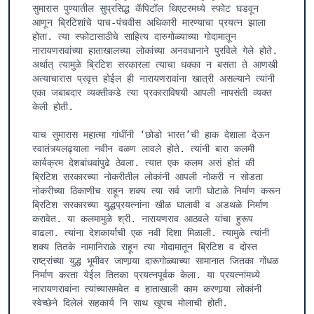
सुमारास पुण्यातील सुप्रसिद्ध कॅपिटॉल थिएटरमध्ये स्फोट घडवून 
आणून ब्रिटिशांचे पाच-पंचवीस अधिकारी मारण्याचा प्रयत्न झाला 
होता. त्या स्फोटासाठीचे साहित्य दारुगोळ्याच्या गोदामातून 
नारायणरावांच्या हाताखालच्या लोकांच्या अनवधानाने पुरविले गेले होते. 
अर्थात् त्यामुळे ब्रिटिश सरकारला त्याचा धक्का न बसता ते आणखी 
अत्याचारास प्रवृत्त होईल ही नारायणरावांना खात्री असल्याने त्यांनी 
एका जबाबदार व्यक्तीकडे त्या प्रकाराविषयी आपली नापसंती व्यक्त 
केली होती.

याच सुमारास महात्मा गांधींनी ‘छोडो भारत’ची हाक देशाला देऊन 
स्वातंत्र्यलढ्याला नवीन वळण लावले होते. त्यांनी बारा कलमी 
कार्यक्रम देशबांधवांपुढे ठेवला. त्यात एक कलम असं होतं की 
ब्रिटिश सरकारच्या नोकरीतील लोकांनी आपली नोकरी न सोडता 
नोकरीच्या ठिकाणीच राहून शक्य त्या सर्व जागी घोटाळे निर्माण करून 
ब्रिटिश सरकारच्या युद्धप्रयत्नांना खीळ घालावी व अडथळे निर्माण 
करावेत. या कलमामुळे श्री. नारायणराव आठवले यांचा हुरूप 
वाढला. त्यांना देशकार्याची एक नवी दिशा मिळाली. त्यामुळे त्यांनी 
शक्य तितके नामानिराळे राहून त्या गोदामातून ब्रिटिश व दोस्त 
राष्ट्रांच्या युद्ध भूमीवर जाणार्‍या दारूगोळ्याच्या सामानात जितका गोंधळ 
निर्माण करता येईल तितका प्रयत्नपूर्वक केला. या प्रयत्नांमध्ये 
नारायणरावांना त्यांच्यासमवेत व हाताखाली काम करणार्‍या लोकांनी 
स्वेच्छेने दिलेलं सहकार्य नि साथ खूपच मोलाची होती.
