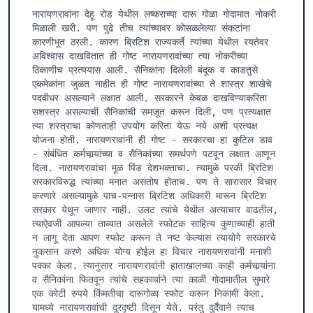
नारायणरावांना देहू रोड येथील लष्कराच्या दारू गोळा गोदामात नोकरी 
मिळाली खरी. पण पुढे तीच त्यांच्यावर कोसळलेल्या संकटांना 
कारणीभूत ठरली. कारण ब्रिटिश राज्यकर्ते त्यांच्या येथील रयतेवर 
अविश्वास दाखवितात ही गोष्ट नारायणरावांच्या त्या नोकरीच्या 
ठिकाणीच प्रत्ययास आली. सैनिकांना दिलेली बंदूक व काडतुसे 
एकमेकांना जुळत नाहीत ही गोष्ट नारायणरावांच्या ते शास्त्र शाखेचे 
पदवीधर असल्याने लक्षात आली. सरकारने केवळ दाखविण्याकरिता 
सशस्त्र असल्याची सैनिकांची समजूत करून दिली, पण प्रत्यक्षात 
त्या शस्त्राचा कोणताही उपयोग करिता येऊ नये अशी प्रत्यक्ष 
योजना होती. नारायणरावांनी ही गोष्ट - सरकारचा हा कुटिल डाव 
- संबंधित कर्मचार्‍यांच्या व सैनिकांच्या समर्थपणे पटवून लक्षात आणून 
दिला. नारायणरावांचा मूळ पिंड देशभक्ताचा. त्यामुळे परकी ब्रिटिश 
सरकारविरुद्ध त्यांच्या मनात असंतोष होताच. पण ते सारासार विचार 
करणारे असल्यामुळे पाच-पन्नास ब्रिटिश अधिकारी मारून ब्रिटिश 
सरकार येथून जाणार नाही. उलट त्यांचे येथील अत्याचार वाढतील, 
त्याऐवजी आपल्या ताब्यात असलेले स्फोटक साहित्य कुणाच्याही हाती 
न लागू देता आपण स्फोट करून ते नष्ट केल्यास त्यायोगे सरकारचे 
नुकसान करणे अधिक योग्य होईल हा विचार नारायणरावांनी मनाशी 
पक्का केला. त्यानुसार नारायणरावांनी हाताखालच्या काही कर्मचार्‍यांना 
व सैनिकांना फितवून त्यांचे सहकार्याने त्या काळी गोदामातील सुमारे 
एक कोटी रुपये किंमतीचा दारूगोळा स्फोट करून निकामी केला. 
यामध्ये नारायणरावांची दूरदृष्टी दिसून येते. परंतु दुर्दैवाने त्याच 