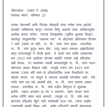
जीवनकाल: 1909 ते 2006

वंशावळ संदर्भ: सोमेश्वर 22

प्रखर देशभक्ती आणि निरपेक्ष सेवावृत्ती यांचा मनोज्ञ संगम झालेले 
बंडखोर व्यक्तिमत्त्व म्हणून नारायण विष्णु आठवले यांचा अभिमानपूर्वक 
उल्लेख करावा लागेल. रायगड जिल्ह्यातील (पूर्वीचा कुलाबा जिल्हा) 
खालापूर तालुक्यातील ‘आतकर गाव’ या छोट्याशा खेडेगावात दिनांक 
7 मार्च 1909 ला श्री. ना. वि. यांचा जन्म झाला. वास्तविक 
ना. वि. यांचं कुटुंब सधन होतं. परंतु लहान वयातच आईवडिलांचं 
छत्र हरपल्यामुळे ते पोरके झाले. ते अवघे पाच वर्षांचे असतानाच 
सन 1913 मध्ये आलेल्या प्लेगच्या साथीने त्यांच्या आई वडिलांचा 
बळी घेतला. तर काकांच्या स्वार्थी कारवायांमुळे ना. वि. यांना घरून 
कोणताच आधार मिळाला नाही. त्यामुळे त्यांना सन 1923 मध्ये 
वयाच्या 13व्या वर्षी स्वत:चे वडिलोपार्जित उत्तम स्थितीतले घर 
सोडावे लागले. घर सोडून ते आपल्या आजोळी सांगलीला आले. तेथे 
त्यांचे मामा एक बडे आसामी होते. ना. वि. यांना मामाचा आधार 
लाभला. वास्तविक ना. वि. यांचे वडील विष्णुपंत हे सुधारक 
वृत्तीचे. स्पृश्य-अस्पृश्य हा भेद न पाळणारे. महार-चांभार यांना 
अनेक परींनी सतत मदत करणारे. त्यामुळे ना. वि. यांचे मामा 
म्हणजेच वडिलांचे मेहुणे यांचे त्यांच्याशी पटत नसे. त्यांना वाळीत 
टाकण्याची धमकी मिळत असे. अखेर वडिलांनी सांगली सोडण्याचा 