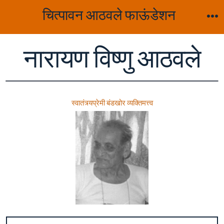
Skip
चित्पावन आठवले फाऊंडेशन
to
M
content
नारायण विष्णु आठवले
स्वातंत्र्यप्रेमी बंडखोर व्यक्तिमत्त्व