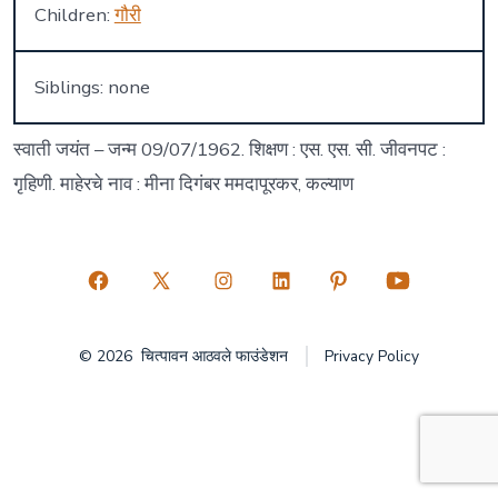
Children:
गौरी
Siblings: none
स्वाती जयंत – जन्म 09/07/1962. शिक्षण : एस. एस. सी. जीवनपट :
गृहिणी. माहेरचे नाव : मीना दिगंबर ममदापूरकर, कल्याण
Open
Open
Open
Open
Open
Open
Facebook
X
Instagram
LinkedIn
Pinterest
YouTube
© 2026
चित्पावन आठवले फाउंडेशन
Privacy Policy
in
in
in
in
in
in
a
a
a
a
a
a
new
new
new
new
new
new
tab
tab
tab
tab
tab
tab