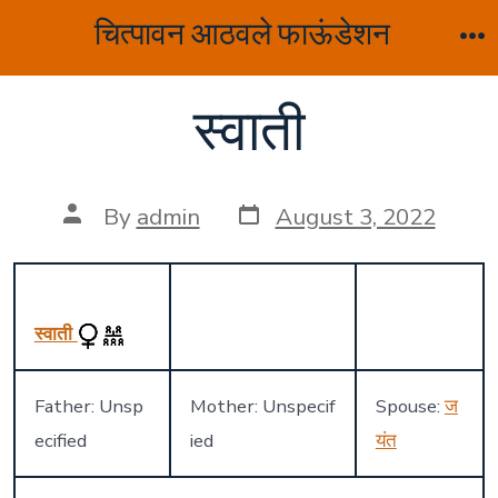
Skip
चित्पावन आठवले फाऊंडेशन
to
M
content
स्वाती
Post
Post
By
admin
August 3, 2022
date
author
स्वाती
Father: Unsp
Mother: Unspecif
Spouse:
ज
ecified
ied
यंत