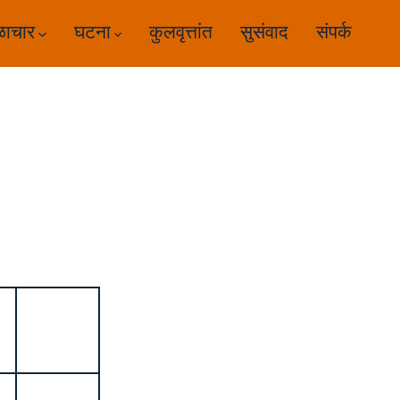
ळाचार
घटना
कुलवृत्तांत
सुसंवाद
संपर्क