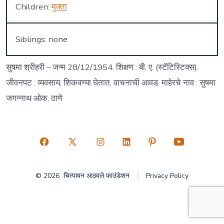
Children:
मुक्ता
Siblings: none
सुषमा श्रीहरी – जन्म 28/12/1954. शिक्षण : बी. ए. (स्टॅटिस्टिक्स).
जीवनपट : व्यवसाय, शिकवण्या घेतात, वाचनाची आवड. माहेरचे नाव : सुषमा
जगन्नाथ ओक, ठाणे
Open
Open
Open
Open
Open
Open
Facebook
X
Instagram
LinkedIn
Pinterest
YouTube
© 2026
चित्पावन आठवले फाउंडेशन
Privacy Policy
in
in
in
in
in
in
a
a
a
a
a
a
new
new
new
new
new
new