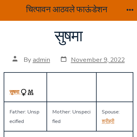
Skip
चित्पावन आठवले फाऊंडेशन
to
M
content
सुषमा
Post
Post
By
admin
November 9, 2022
date
author
सुषमा
Father: Unsp
Mother: Unspeci
Spouse:
ecified
fied
श्रीहरी