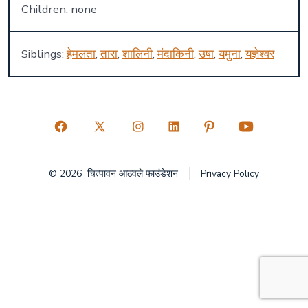
Children: none
Siblings:
हेमलता
,
तारा
,
शालिनी
,
मंदाकिनी
,
उषा
,
यमुना
,
यज्ञेश्वर
Open
Open
Open
Open
Open
Open
Facebook
X
Instagram
LinkedIn
Pinterest
YouTube
© 2026
चित्पावन आठवले फाउंडेशन
Privacy Policy
in
in
in
in
in
in
a
a
a
a
a
a
new
new
new
new
new
new
tab
tab
tab
tab
tab
tab