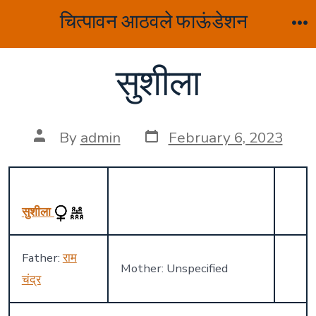
Skip
चित्पावन आठवले फाऊंडेशन
to
M
content
सुशीला
Post
Post
By
admin
February 6, 2023
date
author
सुशीला
Father:
राम
Mother: Unspecified
चंद्र