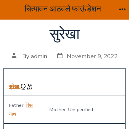
Skip
चित्पावन आठवले फाऊंडेशन
to
M
content
सुरेखा
Post
Post
By
admin
November 9, 2022
date
author
सुरेखा
Father:
विश्व
Mother: Unspecified
नाथ