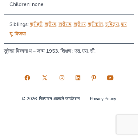
Children: none
Siblings:
श्रीहरी
,
श्रीरंग
,
श्रीराम
,
श्रीधर
,
श्रीकांत
,
सुमित्रा
,
शर
यू
,
विजया
सुरेखा विश्वनाथ – जन्म 1953. शिक्षण : एस. एस. सी.
Open
Open
Open
Open
Open
Open
Facebook
X
Instagram
LinkedIn
Pinterest
YouTube
© 2026
चित्पावन आठवले फाउंडेशन
Privacy Policy
in
in
in
in
in
in
a
a
a
a
a
a
new
new
new
new
new
new
tab
tab
tab
tab
tab
tab