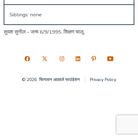
Siblings: none
सुयश सुनील – जन्म 6/9/1995. शिक्षण चालू.
Open
Open
Open
Open
Open
Open
Facebook
X
Instagram
LinkedIn
Pinterest
YouTube
© 2026
चित्पावन आठवले फाउंडेशन
Privacy Policy
in
in
in
in
in
in
a
a
a
a
a
a
new
new
new
new
new
new
tab
tab
tab
tab
tab
tab