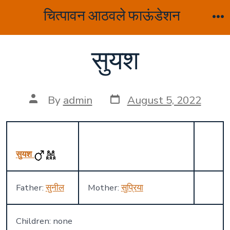
Skip
चित्पावन आठवले फाऊंडेशन
to
M
content
सुयश
Post
Post
By
admin
August 5, 2022
date
author
सुयश
Father:
सुनील
Mother:
सुप्रिया
Children: none