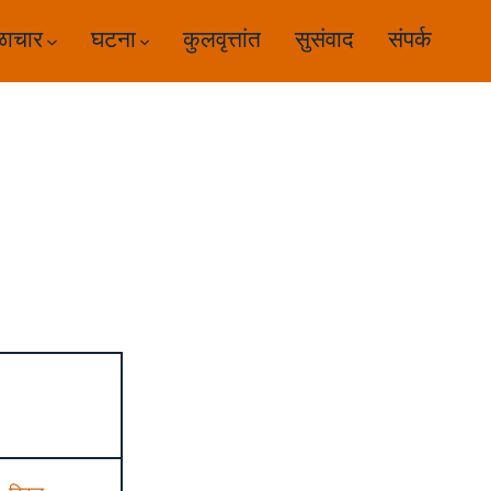
ळाचार
घटना
कुलवृत्तांत
सुसंवाद
संपर्क