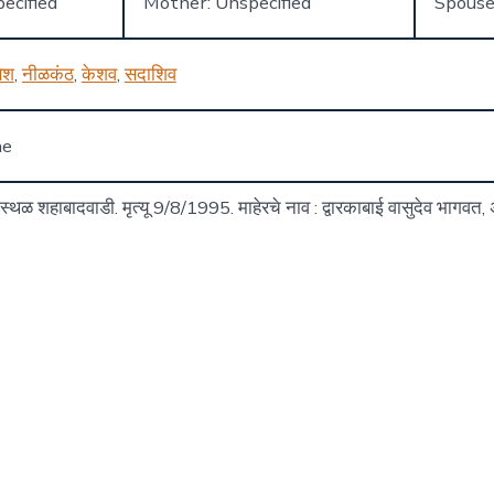
ecified
Mother: Unspecified
Spouse
ेश
,
नीळकंठ
,
केशव
,
सदाशिव
ne
मस्थळ शहाबादवाडी. मृत्यू 9/8/1995. माहेरचे नाव : द्वारकाबाई वासुदेव भागव