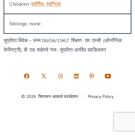
Children:
स्वर्णिमा
,
स्वप्निला
Siblings: none
सुप्रीता विवेक – जन्म 06/06/1967. शिक्षण : एम. एस्सी. (ऑरगॅनिक
केमिस्ट्री), बी. एड. माहेरचे नाव : सुप्रीता अरविंद खाडिलकर
Open
Open
Open
Open
Open
Open
Facebook
X
Instagram
LinkedIn
Pinterest
YouTube
© 2026
चित्पावन आठवले फाउंडेशन
Privacy Policy
in
in
in
in
in
in
a
a
a
a
a
a
new
new
new
new
new
new
tab
tab
tab
tab
tab
tab