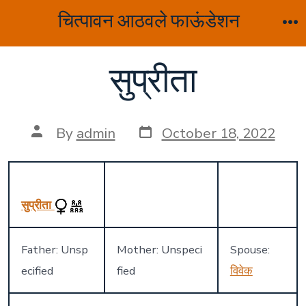
Skip
चित्पावन आठवले फाऊंडेशन
to
M
content
सुप्रीता
Post
Post
By
admin
October 18, 2022
date
author
सुप्रीता
Father: Unsp
Mother: Unspeci
Spouse:
ecified
fied
विवेक