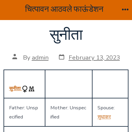
Skip
चित्पावन आठवले फाऊंडेशन
to
M
content
सुनीता
Post
Post
By
admin
February 13, 2023
date
author
सुनीता
Father: Unsp
Mother: Unspec
Spouse:
ecified
ified
सुधाकर