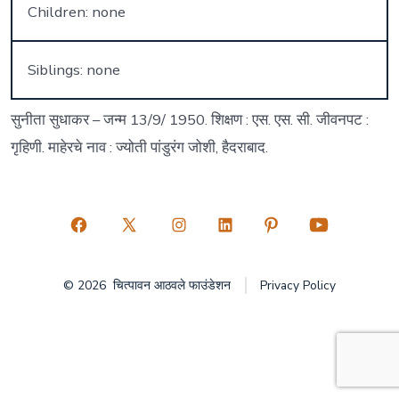
Children: none
Siblings: none
सुनीता सुधाकर – जन्म 13/9/ 1950. शिक्षण : एस. एस. सी. जीवनपट :
गृहिणी. माहेरचे नाव : ज्योती पांडुरंग जोशी, हैदराबाद.
Open
Open
Open
Open
Open
Open
Facebook
X
Instagram
LinkedIn
Pinterest
YouTube
© 2026
चित्पावन आठवले फाउंडेशन
Privacy Policy
in
in
in
in
in
in
a
a
a
a
a
a
new
new
new
new
new
new
tab
tab
tab
tab
tab
tab