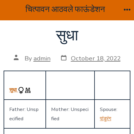
Skip
चित्पावन आठवले फाऊंडेशन
to
M
content
सुधा
Post
Post
By
admin
October 18, 2022
date
author
सुधा
Father: Unsp
Mother: Unspeci
Spouse:
ecified
fied
पांडुरंग