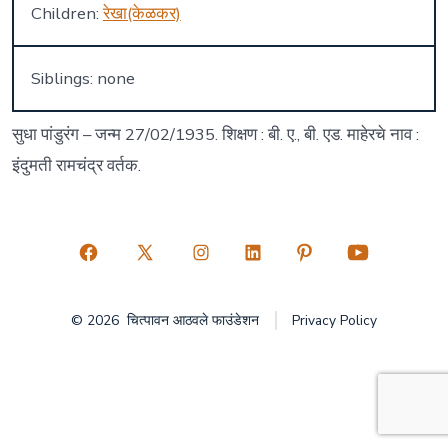
Children:
रेखा(केळकर)
Siblings: none
सुधा पांडुरंग – जन्म 27/02/1935. शिक्षण : बी. ए., बी. एड. माहेरचे नाव :
इंदुमती रामचंद्र वर्तक.
Open
Open
Open
Open
Open
Open
Facebook
X
Instagram
LinkedIn
Pinterest
YouTube
© 2026
चित्पावन आठवले फाउंडेशन
Privacy Policy
in
in
in
in
in
in
a
a
a
a
a
a
new
new
new
new
new
new
tab
tab
tab
tab
tab
tab