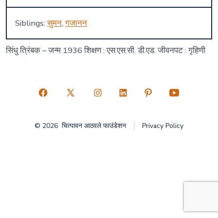
Siblings:
सुमन
,
गजानन
सिंधु त्रिंबक – जन्म 1936 शिक्षण : एस.एस.सी. डी.एड. जीवनपट : गृहिणी
Open
Open
Open
Open
Open
Open
Facebook
X
Instagram
LinkedIn
Pinterest
YouTube
© 2026
चित्पावन आठवले फाउंडेशन
Privacy Policy
in
in
in
in
in
in
a
a
a
a
a
a
new
new
new
new
new
new
tab
tab
tab
tab
tab
tab