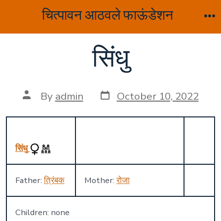
Skip
चित्पावन आठवले फाऊंडेशन
to
M
content
सिंधु
Post
Post
By
admin
October 10, 2022
date
author
सिंधु
Father:
त्रिंबक
Mother:
रोजा
Children: none