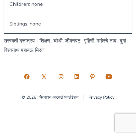
Children: none
Siblings: none
सरस्वती दत्तात्रय – शिक्षण : चौथी. जीवनपट : गृहिणी. माहेरचे नाव : दुर्गा
विश्वनाथ महाबळ, मिरज.
Open
Open
Open
Open
Open
Open
Facebook
X
Instagram
LinkedIn
Pinterest
YouTube
© 2026
चित्पावन आठवले फाउंडेशन
Privacy Policy
in
in
in
in
in
in
a
a
a
a
a
a
new
new
new
new
new
new
tab
tab
tab
tab
tab
tab