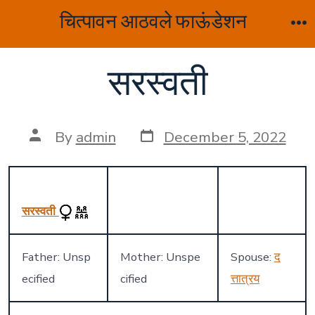
Skip
चित्पावन आठवले फाऊंडेशन
to
M
content
सरस्वती
Post
Post
By
admin
December 5, 2022
date
author
सरस्वती
Father: Unsp
Mother: Unspe
Spouse:
द
ecified
cified
त्तात्रय