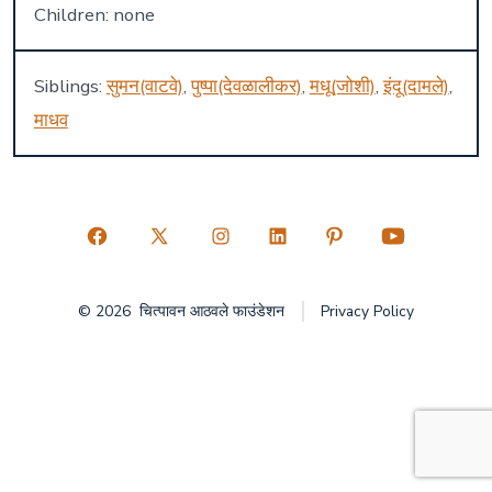
Children: none
Siblings:
सुमन(वाटवे)
,
पुष्पा(देवळालीकर)
,
मधू(जोशी)
,
इंदू(दामले)
,
माधव
Open
Open
Open
Open
Open
Open
Facebook
X
Instagram
LinkedIn
Pinterest
YouTube
© 2026
चित्पावन आठवले फाउंडेशन
Privacy Policy
in
in
in
in
in
in
a
a
a
a
a
a
new
new
new
new
new
new
tab
tab
tab
tab
tab
tab