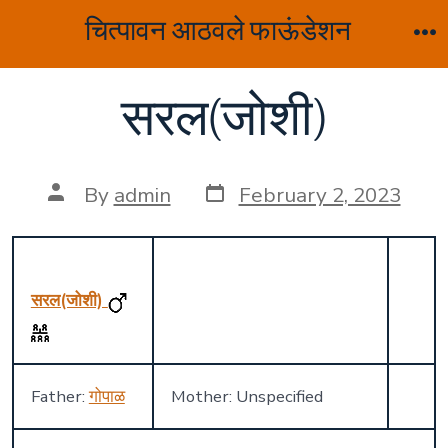
Skip
चित्पावन आठवले फाऊंडेशन
to
M
content
सरल(जोशी)
Post
Post
By
admin
February 2, 2023
date
author
सरल(जोशी)
Father:
गोपाळ
Mother: Unspecified