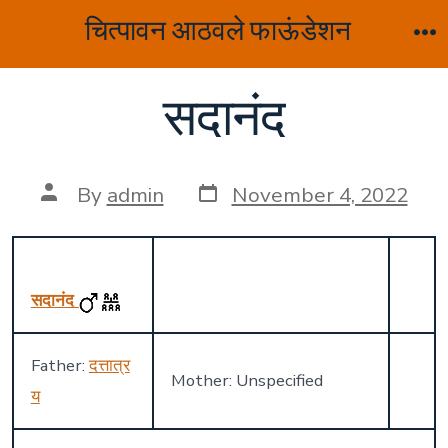
Skip
चित्पावन आठवले फाऊंडेशन
to
M
content
सदानंद
Post
Post
By
admin
November 4, 2022
date
author
सदानंद
Father:
दत्तात्र
Mother: Unspecified
य