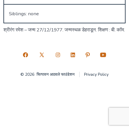
Siblings: none
श्रीरंग रमेश – जन्म 27/12/1977. जन्मस्थळ डेहराडून. शिक्षण : बी. कॉम.
Open
Open
Open
Open
Open
Open
Facebook
X
Instagram
LinkedIn
Pinterest
YouTube
© 2026
चित्पावन आठवले फाउंडेशन
Privacy Policy
in
in
in
in
in
in
a
a
a
a
a
a
new
new
new
new
new
new
tab
tab
tab
tab
tab
tab