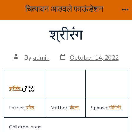
Skip
चित्पावन आठवले फाऊंडेशन
to
M
content
श्रीरंग
Post
Post
By
admin
October 14, 2022
date
author
श्रीरंग
Father:
रमेश
Mother:
वंदना
Spouse:
योगिनी
Children: none