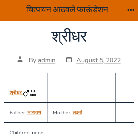
Skip
चित्पावन आठवले फाऊंडेशन
to
M
content
श्रीधर
Post
Post
By
admin
August 5, 2022
date
author
श्रीधर
Father:
नारायण
Mother:
लक्ष्मी
Children: none