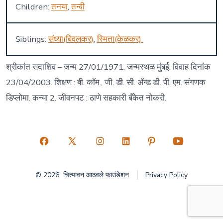
Children:
तनया
,
तन्वी
Siblings:
संध्या(बिवलकर)
,
स्मिता(केळकर)
श्रीकांत सदाशिव – जन्म 27/01/1971. जन्मस्थळ मुंबई. विवाह दिनांक
23/04/2003. शिक्षण : बी. कॉम., जी. डी. सी. अ‍ॅन्ड डी. पी. एम. संगणक
डिप्लोमा. कन्या 2. जीवनपट : ठाणे सहकारी बँकेत नोकरी.
Open
Open
Open
Open
Open
Open
Facebook
X
Instagram
LinkedIn
Pinterest
YouTube
© 2026
चित्पावन आठवले फाउंडेशन
Privacy Policy
in
in
in
in
in
in
a
a
a
a
a
a
new
new
new
new
new
new