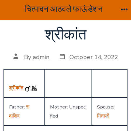
Skip
चित्पावन आठवले फाऊंडेशन
to
M
content
श्रीकांत
Post
Post
By
admin
October 14, 2022
date
author
श्रीकांत
Father:
स
Mother: Unspeci
Spouse:
दाशिव
fied
मिताली