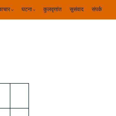
ळाचार
घटना
कुलवृत्तांत
सुसंवाद
संपर्क