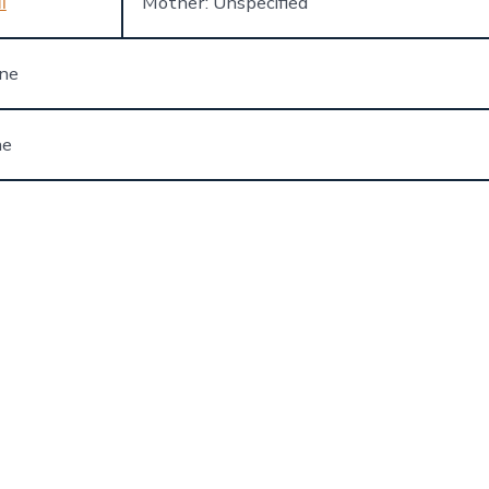
ी
Mother: Unspecified
one
ne