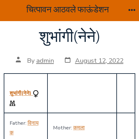
Skip
चित्पावन आठवले फाऊंडेशन
to
M
content
शुभांगी(नेने)
Post
Post
By
admin
August 12, 2022
date
author
शुभांगी(नेने)
Father:
विनाय
Mother:
कमला
क