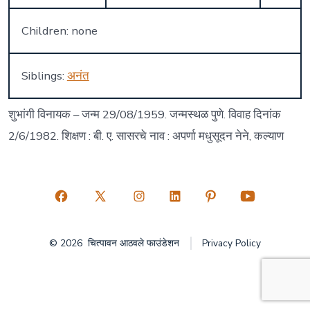
Children: none
Siblings:
अनंत
शुभांगी विनायक – जन्म 29/08/1959. जन्मस्थळ पुणे. विवाह दिनांक
2/6/1982. शिक्षण : बी. ए. सासरचे नाव : अपर्णा मधुसूदन नेने, कल्याण
Open
Open
Open
Open
Open
Open
Facebook
X
Instagram
LinkedIn
Pinterest
YouTube
© 2026
चित्पावन आठवले फाउंडेशन
Privacy Policy
in
in
in
in
in
in
a
a
a
a
a
a
new
new
new
new
new
new