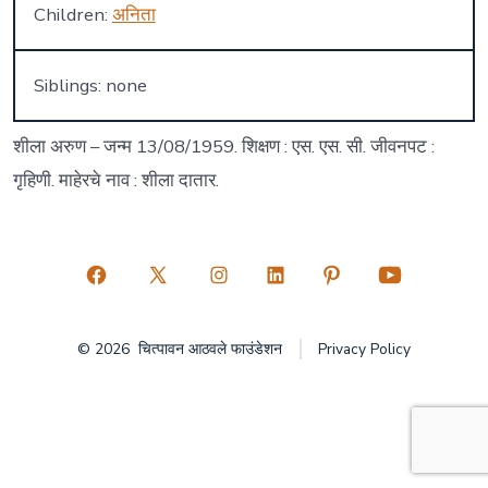
Children:
अनिता
Siblings: none
शीला अरुण – जन्म 13/08/1959. शिक्षण : एस. एस. सी. जीवनपट :
गृहिणी. माहेरचे नाव : शीला दातार.
Open
Open
Open
Open
Open
Open
Facebook
X
Instagram
LinkedIn
Pinterest
YouTube
© 2026
चित्पावन आठवले फाउंडेशन
Privacy Policy
in
in
in
in
in
in
a
a
a
a
a
a
new
new
new
new
new
new
tab
tab
tab
tab
tab
tab