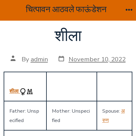
Skip
चित्पावन आठवले फाऊंडेशन
to
M
content
शीला
Post
Post
By
admin
November 10, 2022
date
author
शीला
Father: Unsp
Mother: Unspeci
Spouse:
अ
ecified
fied
रुण