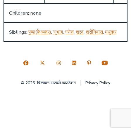
Children: none
Siblings:
पुष्पा(केळकर)
,
सुभाष
,
गणेश
,
शरद
,
श्रीनिवास
,
मधुकर
Open
Open
Open
Open
Open
Open
Facebook
X
Instagram
LinkedIn
Pinterest
YouTube
© 2026
चित्पावन आठवले फाउंडेशन
Privacy Policy
in
in
in
in
in
in
a
a
a
a
a
a
new
new
new
new
new
new
tab
tab
tab
tab
tab
tab