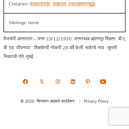
Children:
माधव(रानडे)
,
सखाराम
,
दया(सहस्त्रबुद्धे)
Siblings: none
वैजयंती आत्माराम – जन्म 19/12/1930. जन्मस्थळ बर्‍हाणपूर शिक्षण : बी.ए,
बी. एड. जीवनपट : शिक्षकेची नोकरी 28 वर्षे केली. माहेरचे नाव : सुमती
भिकाजी गोरे, मुंबई.
Open
Open
Open
Open
Open
Open
Facebook
X
Instagram
LinkedIn
Pinterest
YouTube
© 2026
चित्पावन आठवले फाउंडेशन
Privacy Policy
in
in
in
in
in
in
a
a
a
a
a
a
new
new
new
new
new
new