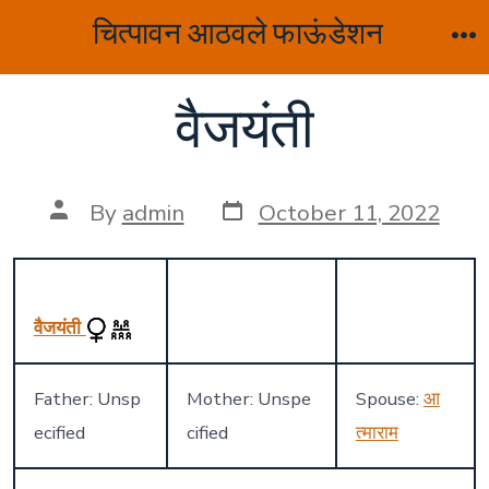
Skip
चित्पावन आठवले फाऊंडेशन
to
M
content
वैजयंती
Post
Post
By
admin
October 11, 2022
date
author
वैजयंती
Father: Unsp
Mother: Unspe
Spouse:
आ
ecified
cified
त्माराम