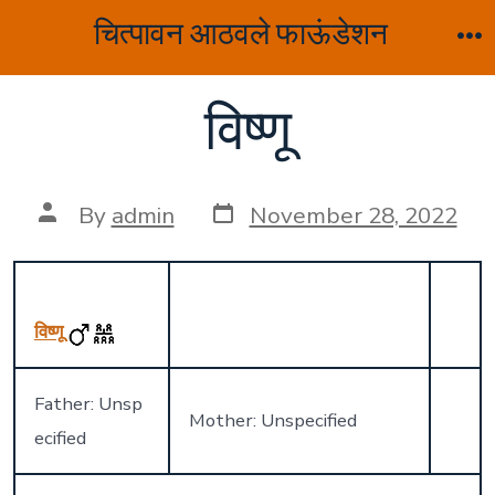
Skip
चित्पावन आठवले फाऊंडेशन
to
M
content
विष्णू
Post
Post
By
admin
November 28, 2022
date
author
विष्णू
Father: Unsp
Mother: Unspecified
ecified