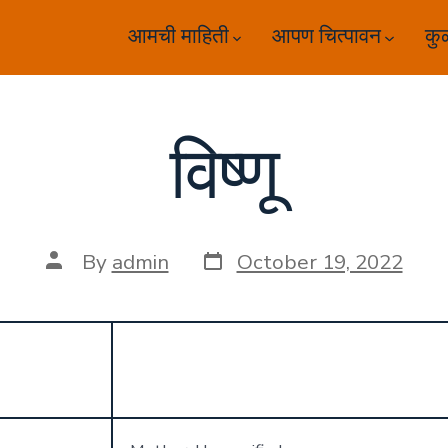
आमची माहिती
आपण चित्पावन
कु
विष्णू
Post
Post
By
admin
October 19, 2022
date
author