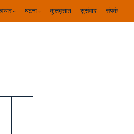
ळाचार
घटना
कुलवृत्तांत
सुसंवाद
संपर्क