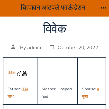
Skip
चित्पावन आठवले फाऊंडेशन
to
M
content
विवेक
Post
Post
By
admin
October 20, 2022
date
author
विवेक
Father:
विश्व
Mother: Unspeci
Spouse:
व
नाथ
fied
सुधा