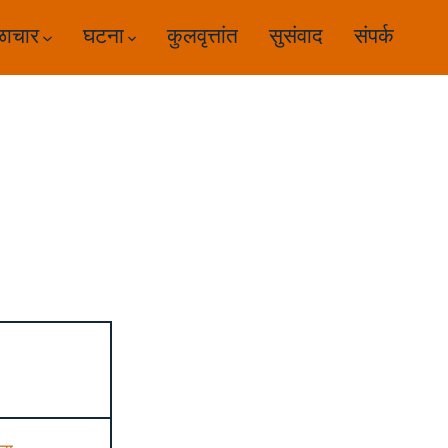
ळाचार
घटना
कुलवृत्तांत
सुसंवाद
संपर्क