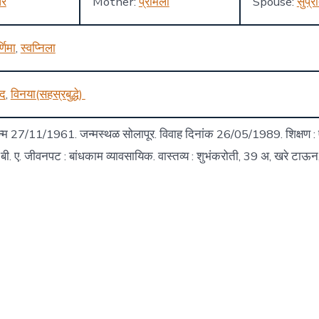
धर
Mother:
प्रमिला
Spouse:
सुप्र
्णिमा
,
स्वप्निला
ोद
,
विनया(सहस्रबुद्धे)
जन्म 27/11/1961. जन्मस्थळ सोलापूर. विवाह दिनांक 26/05/1989. शिक्षण : ए
एम. बी. ए. जीवनपट : बांधकाम व्यावसायिक. वास्तव्य : शुभंकरोती, 39 अ, खरे टाऊन