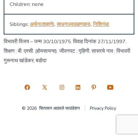
Children: none
Siblings:
अर्चना(शहाणे)
,
साधना(मावळणकर)
,
निशिगंधा
विभावरी विजय – जन्म 30/10/1975. विवाह दिनांक 27/11/1997.
शिक्षण : बी. एस्सी. (होमसायन्स). जीवनपट : गृहिणी. सासरचे नाव : विभावरी
गुरूनाथ खांडेकर, बडोदा
Open
Open
Open
Open
Open
Open
Facebook
X
Instagram
LinkedIn
Pinterest
YouTube
© 2026
चित्पावन आठवले फाउंडेशन
Privacy Policy
in
in
in
in
in
in
a
a
a
a
a
a
new
new
new
new
new
new