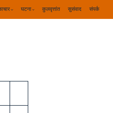
ळाचार
घटना
कुलवृत्तांत
सुसंवाद
संपर्क