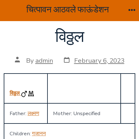
Skip
चित्पावन आठवले फाऊंडेशन
to
M
content
विठ्ठल
Post
Post
By
admin
February 6, 2023
date
author
विठ्ठल
Father:
लक्ष्मण
Mother: Unspecified
Children:
गजानन