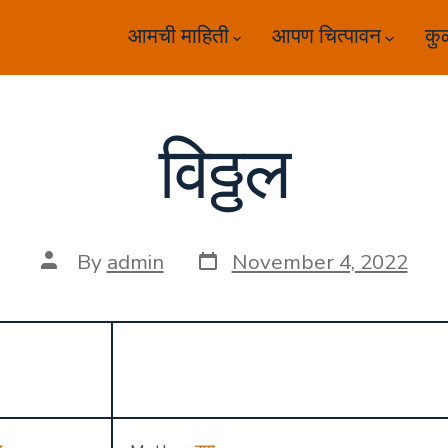
आमची माहिती
आपण चित्पावन
कु
विठ्ठल
Post
Post
By
admin
November 4, 2022
date
author