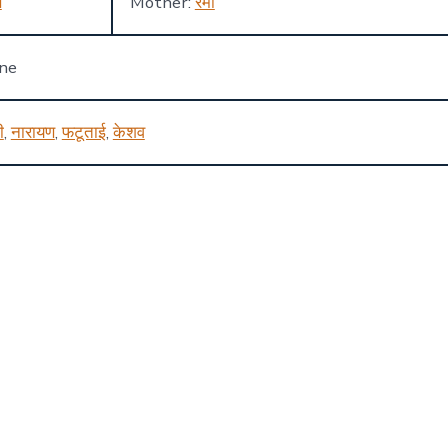
ण
Mother:
रमा
one
ी
,
नारायण
,
फटूताई
,
केशव