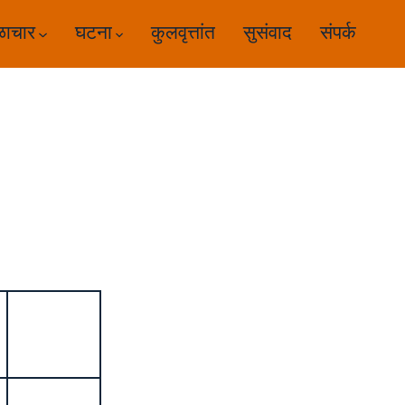
ळाचार
घटना
कुलवृत्तांत
सुसंवाद
संपर्क