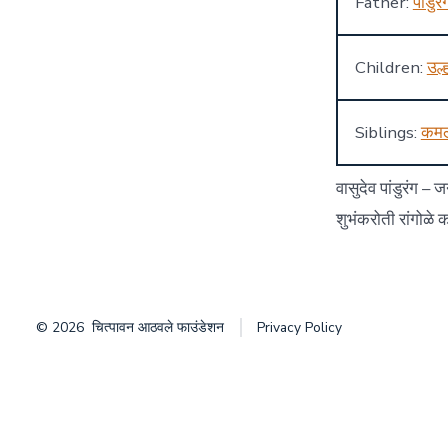
Father:
पांडुरं
Children:
उल्
Siblings:
कम
वासुदेव पांडुरंग –
शुभंकरोती रांगोळे
© 2026
चित्पावन आठवले फाउंडेशन
Privacy Policy