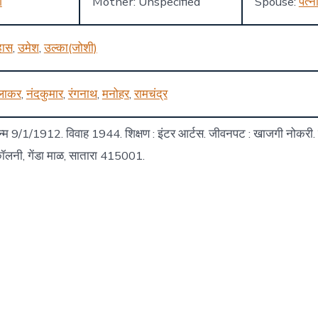
ग
Mother: Unspecified
Spouse:
पत्न
हास
,
उमेश
,
उल्का(जोशी)
लाकर
,
नंदकुमार
,
रंगनाथ
,
मनोहर
,
रामचंद्र
 जन्म 9/1/1912. विवाह 1944. शिक्षण : इंटर आर्टस. जीवनपट : खाजगी नोकरी. व
 कॉलनी, गेंडा माळ, सातारा 415001.