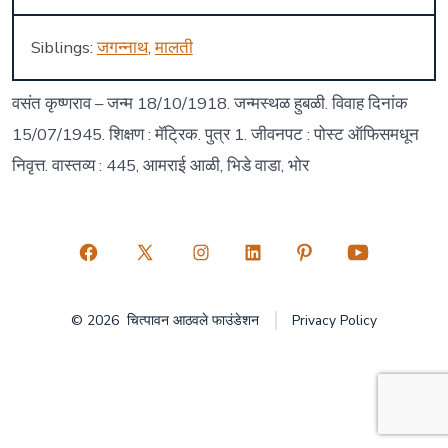
Siblings:
जगन्नाथ
,
मालती
वसंत कृष्णराव – जन्म 18/10/1918. जन्मस्थळ हुबळी. विवाह दिनांक
15/07/1945. शिक्षण : मॅट्रिक. पुत्र 1. जीवनपट : पोस्ट ऑफिसमधून
निवृत्त. वास्तव्य : 445, आमराई आळी, भिडे वाडा, भोर
Open
Open
Open
Open
Open
Open
Facebook
X
Instagram
LinkedIn
Pinterest
YouTube
© 2026
चित्पावन आठवले फाउंडेशन
Privacy Policy
in
in
in
in
in
in
a
a
a
a
a
a
new
new
new
new
new
new
tab
tab
tab
tab
tab
tab