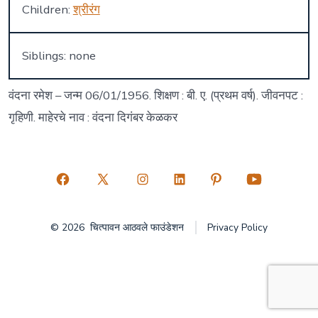
Children:
श्रीरंग
Siblings: none
वंदना रमेश – जन्म 06/01/1956. शिक्षण : बी. ए. (प्रथम वर्ष). जीवनपट :
गृहिणी. माहेरचे नाव : वंदना दिगंबर केळकर
Open
Open
Open
Open
Open
Open
Facebook
X
Instagram
LinkedIn
Pinterest
YouTube
© 2026
चित्पावन आठवले फाउंडेशन
Privacy Policy
in
in
in
in
in
in
a
a
a
a
a
a
new
new
new
new
new
new
tab
tab
tab
tab
tab
tab