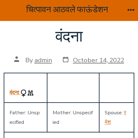
Skip
चित्पावन आठवले फाऊंडेशन
to
M
content
वंदना
Post
Post
By
admin
October 14, 2022
date
author
वंदना
Father: Unsp
Mother: Unspecif
Spouse:
र
ecified
ied
मेश