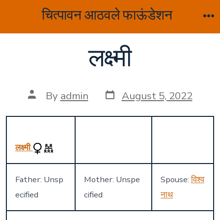
Skip
चित्पावन आठवले फाऊंडेशन
to
M
content
लक्ष्मी
Post
Post
By
admin
August 5, 2022
date
author
लक्ष्मी
Father: Unsp
Mother: Unspe
Spouse:
विश्व
ecified
cified
नाथ