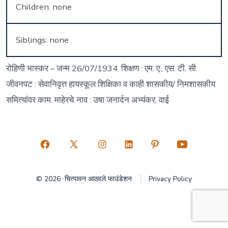
Children: none
Siblings: none
रोहिणी भास्कर – जन्म 26/07/1934. शिक्षण : एम. ए., एस. टी. सी.
जीवनपट : सेवानिवृत्त हायस्कूल शिक्षिका व काही शासकीय/ निमशासकीय
समित्यांवर काम. माहेरचे नाव : उषा जनार्दन अभ्यंकर, वाई
Open
Open
Open
Open
Open
Open
Facebook
X
Instagram
LinkedIn
Pinterest
YouTube
© 2026
चित्पावन आठवले फाउंडेशन
Privacy Policy
in
in
in
in
in
in
a
a
a
a
a
a
new
new
new
new
new
new