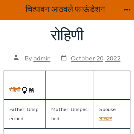
Skip
चित्पावन आठवले फाऊंडेशन
to
M
content
रोहिणी
Post
Post
By
admin
October 20, 2022
date
author
रोहिणी
Father: Unsp
Mother: Unspeci
Spouse:
ecified
fied
भास्कर