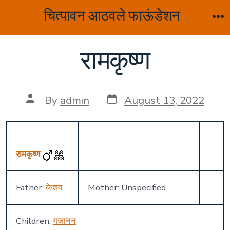
Skip
चित्पावन आठवले फाऊंडेशन
to
M
content
रामकृष्ण
Post
Post
By
admin
August 13, 2022
date
author
रामकृष्ण
Father:
केशव
Mother: Unspecified
Children:
गजानन