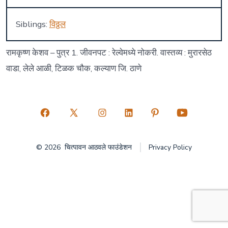
Siblings:
विठ्ठल
रामकृष्ण केशव – पुत्र 1. जीवनपट : रेल्वेमध्ये नोकरी. वास्तव्य : मुरारसेठ
वाडा, लेले आळी, टिळक चौक, कल्याण जि. ठाणे
Open
Open
Open
Open
Open
Open
Facebook
X
Instagram
LinkedIn
Pinterest
YouTube
© 2026
चित्पावन आठवले फाउंडेशन
Privacy Policy
in
in
in
in
in
in
a
a
a
a
a
a
new
new
new
new
new
new
tab
tab
tab
tab
tab
tab