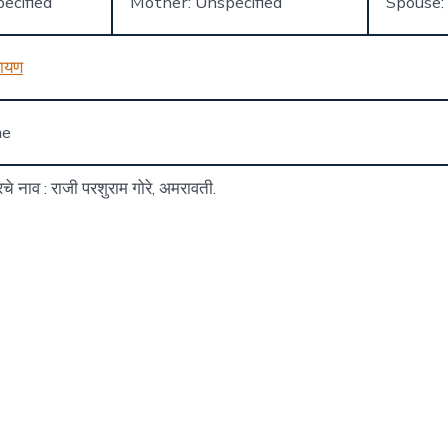
ecified
Mother: Unspecified
Spouse:
रायण
ne
रचे नाव : राजी परशुराम गोरे, अमरावती.