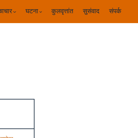
ळाचार
घटना
कुलवृत्तांत
सुसंवाद
संपर्क