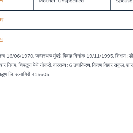
नन
Mother: Unspecified
Spouse
िर
ीप
जन्म 16/06/1970. जन्मस्थळ मुंबई. विवाह दिनांक 19/11/1995. शिक्षण : डी. ई
ार निगम, चिपळूण येथे नोकरी. वास्तव्य : 6 उषाकिरण, किरण विहार संकुल, श
पळूण जि. रत्नागिरी 415605.