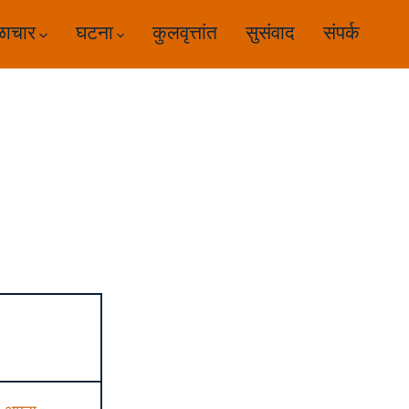
ळाचार
घटना
कुलवृत्तांत
सुसंवाद
संपर्क