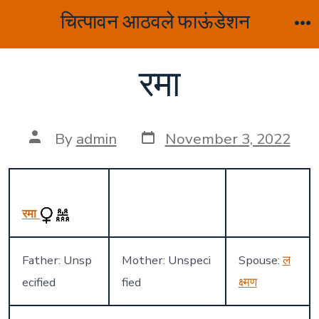
Skip
चित्पावन आठवले फाऊंडेशन
to
M
content
रमा
Post
Post
By
admin
November 3, 2022
date
author
रमा
Father: Unsp
Mother: Unspeci
Spouse:
ल
ecified
fied
क्ष्मण