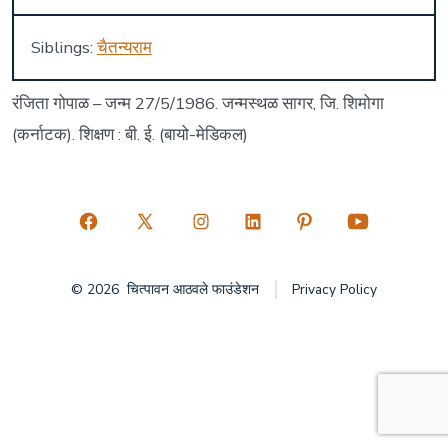
Siblings:
चैतन्यराम
रंजिता गोपाळ – जन्म 27/5/1986. जन्मस्थळ सागर, जि. शिमोगा
(कर्नाटक). शिक्षण : बी. ई. (बायो-मेडिकल)
Open
Open
Open
Open
Open
Open
Facebook
X
Instagram
LinkedIn
Pinterest
YouTube
© 2026
चित्पावन आठवले फाउंडेशन
Privacy Policy
in
in
in
in
in
in
a
a
a
a
a
a
new
new
new
new
new
new
tab
tab
tab
tab
tab
tab