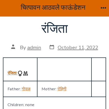
Skip
चित्पावन आठवले फाऊंडेशन
to
M
content
रंजिता
Post
Post
By
admin
October 11, 2022
date
author
रंजिता
Father:
गोपाळ
Mother:
रोहिणी
Children: none