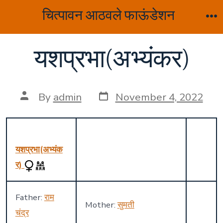
Skip
चित्पावन आठवले फाऊंडेशन
to
M
content
यशप्रभा(अभ्यंकर)
Post
Post
By
admin
November 4, 2022
date
author
यशप्रभा(अभ्यंक
र)
Father:
राम
Mother:
सुमती
चंद्र