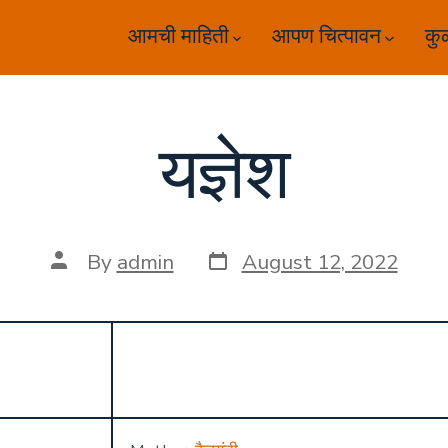
आमची माहिती
आपण चित्पावन
कु
यज्ञेश
Post
Post
By
admin
August 12, 2022
date
author