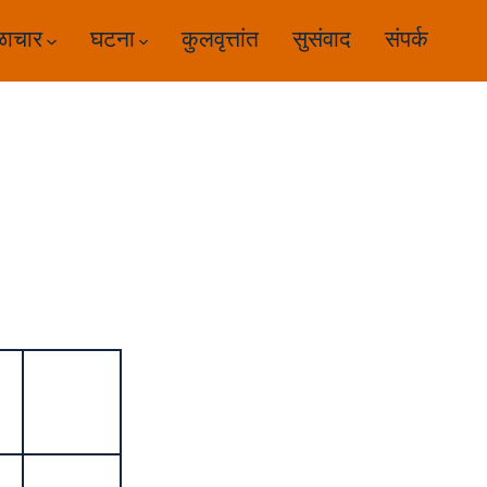
ळाचार
घटना
कुलवृत्तांत
सुसंवाद
संपर्क