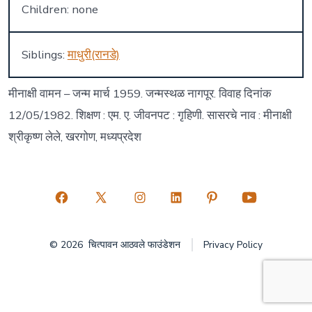
Children: none
Siblings:
माधुरी(रानडे)
मीनाक्षी वामन – जन्म मार्च 1959. जन्मस्थळ नागपूर. विवाह दिनांक
12/05/1982. शिक्षण : एम. ए. जीवनपट : गृहिणी. सासरचे नाव : मीनाक्षी
श्रीकृष्ण लेले, खरगोण, मध्यप्रदेश
Open
Open
Open
Open
Open
Open
Facebook
X
Instagram
LinkedIn
Pinterest
YouTube
© 2026
चित्पावन आठवले फाउंडेशन
Privacy Policy
in
in
in
in
in
in
a
a
a
a
a
a
new
new
new
new
new
new