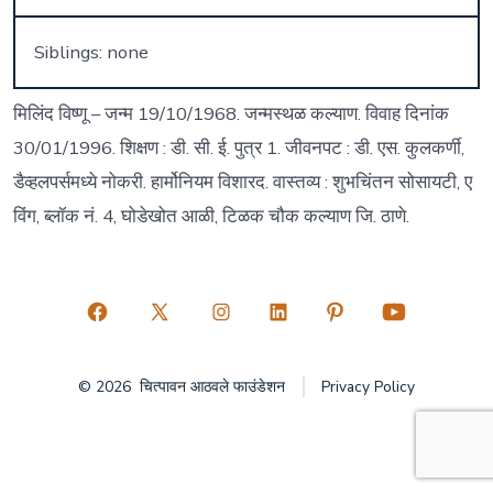
Siblings: none
मिलिंद विष्णू – जन्म 19/10/1968. जन्मस्थळ कल्याण. विवाह दिनांक
30/01/1996. शिक्षण : डी. सी. ई. पुत्र 1. जीवनपट : डी. एस. कुलकर्णी,
डैव्हलपर्समध्ये नोकरी. हार्मोनियम विशारद. वास्तव्य : शुभचिंतन सोसायटी, ए
विंग, ब्लॉक नं. 4, घोडेखोत आळी, टिळक चौक कल्याण जि. ठाणे.
Open
Open
Open
Open
Open
Open
Facebook
X
Instagram
LinkedIn
Pinterest
YouTube
© 2026
चित्पावन आठवले फाउंडेशन
Privacy Policy
in
in
in
in
in
in
a
a
a
a
a
a
new
new
new
new
new
new