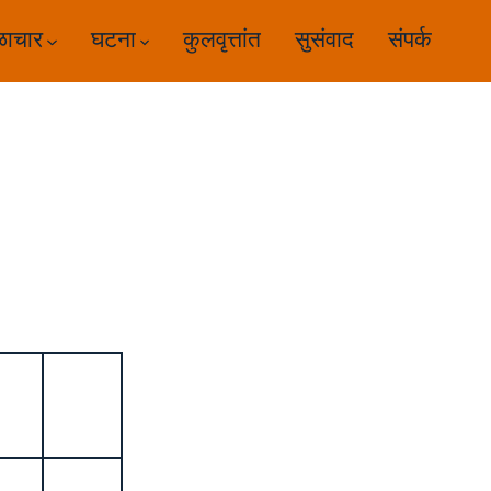
ळाचार
घटना
कुलवृत्तांत
सुसंवाद
संपर्क