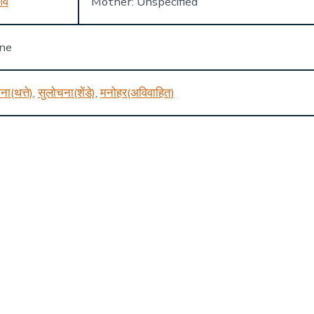
िव
Mother: Unspecified
one
ना(थत्ते)
,
सुलोचना(शेंडे)
,
मनोहर(अविवाहित)