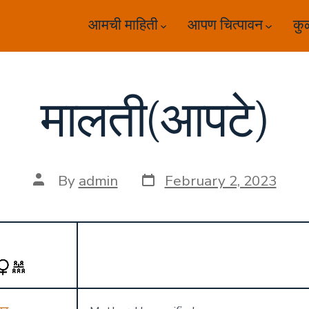
आमची माहिती
आपण चित्पावन
कु
मालती(आपटे)
Post
Post
By
admin
February 2, 2023
date
author