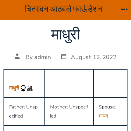
Skip
चित्पावन आठवले फाऊंडेशन
to
M
content
माधुरी
Post
Post
By
admin
August 12, 2022
date
author
माधुरी
Father: Unsp
Mother: Unspecif
Spouse:
ecified
ied
माधव