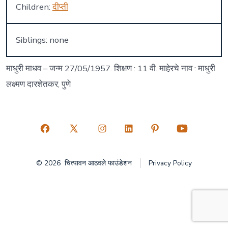
Children:
दीप्ती
Siblings: none
माधुरी माधव – जन्म 27/05/1957. शिक्षण : 11 वी. माहेरचे नाव : माधुरी
लक्ष्मण दारशेतकर, पुणे
Open
Open
Open
Open
Open
Open
Facebook
X
Instagram
LinkedIn
Pinterest
YouTube
© 2026
चित्पावन आठवले फाउंडेशन
Privacy Policy
in
in
in
in
in
in
a
a
a
a
a
a
new
new
new
new
new
new
tab
tab
tab
tab
tab
tab