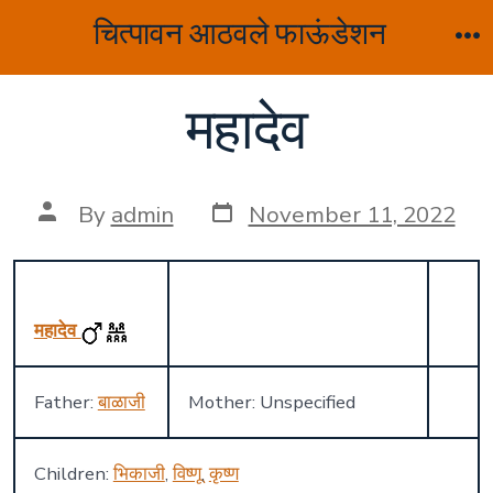
Skip
चित्पावन आठवले फाऊंडेशन
to
M
content
महादेव
Post
Post
By
admin
November 11, 2022
date
author
महादेव
Father:
बाळाजी
Mother: Unspecified
Children:
भिकाजी
,
विष्णू
,
कृष्ण