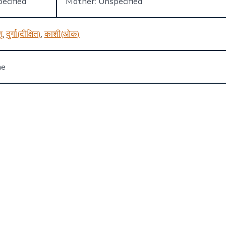
ecified
Mother: Unspecified
णू
,
दुर्गा(दीक्षित)
,
काशी(ओक)
ne