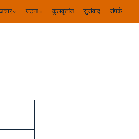
ळाचार
घटना
कुलवृत्तांत
सुसंवाद
संपर्क